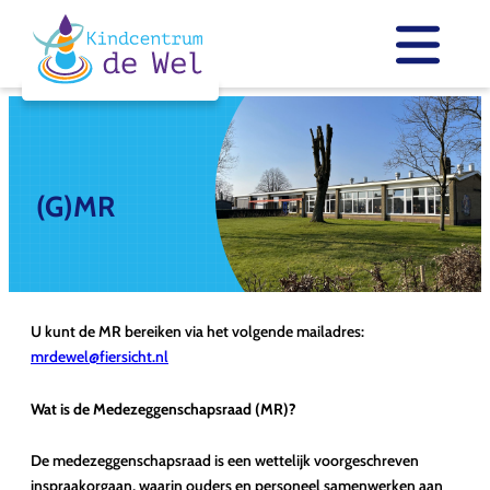
Skip
to
content
(G)MR
U kunt de MR bereiken via het volgende mailadres:
mrdewel@fiersicht.nl
Wat is de Medezeggenschapsraad (MR)?
De medezeggenschapsraad is een wettelijk voorgeschreven
inspraakorgaan, waarin ouders en personeel samenwerken aan