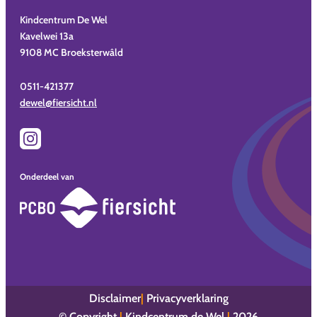
Kindcentrum De Wel
Kavelwei 13a
9108 MC Broeksterwâld
0511-421377
dewel@fiersicht.nl
Onderdeel van
Disclaimer
Privacyverklaring
© Copyright
|
Kindcentrum de Wel
|
2026