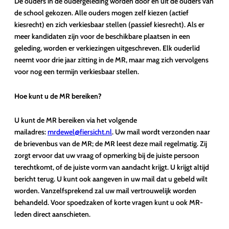
De ouders in de oudergeleding worden door en uit de ouders van
de school gekozen. Alle ouders mogen zelf kiezen (actief
kiesrecht) en zich verkiesbaar stellen (passief kiesrecht). Als er
meer kandidaten zijn voor de beschikbare plaatsen in een
geleding, worden er verkiezingen uitgeschreven. Elk ouderlid
neemt voor drie jaar zitting in de MR, maar mag zich vervolgens
voor nog een termijn verkiesbaar stellen.
Hoe kunt u de MR bereiken?
U kunt de MR bereiken via het volgende
mailadres:
mrdewel@fiersicht.nl
. Uw mail wordt verzonden naar
de brievenbus van de MR; de MR leest deze mail regelmatig. Zij
zorgt ervoor dat uw vraag of opmerking bij de juiste persoon
terechtkomt, of de juiste vorm van aandacht krijgt. U krijgt altijd
bericht terug. U kunt ook aangeven in uw mail dat u gebeld wilt
worden. Vanzelfsprekend zal uw mail vertrouwelijk worden
behandeld. Voor spoedzaken of korte vragen kunt u ook MR-
leden direct aanschieten.